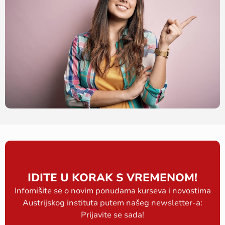
IDITE U KORAK S VREMENOM!
Infomišite se o novim ponudama kurseva i novostima
Austrijskog instituta putem našeg newsletter-a:
Prijavite se sada!