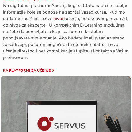
Na digitalnoj platformi Austrijskog instituta naći ćete i dalje
informacije koje se odnose na sadržaj Vašeg kursa. Nudimo
dodatne sadržaje za sve
nivoe
učenja, od osnovnog nivoa A1
do nivoa za eksperte. U kompaktnim E-Learning modulima
možete da ponavljate lekcije sa kursa i da stalno
poboljšavate svoje znanje. Ako budete imali pitanja vezano
za sadržaje, posotoji mogućnost i da preko platforme za
učenje direktno i bez komplikacija stupite u kontakt sa Vašim
profesorom.
KA PLATFORMI ZA UČENJE