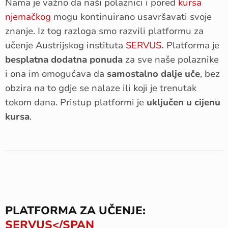
Nama je važno da naši polaznici i pored
kursa
njemačkog
mogu kontinuirano usavršavati svoje
znanje. Iz tog razloga smo razvili platformu za
učenje Austrijskog instituta
SERVUS
.
Platforma je
besplatna dodatna ponuda
za sve naše polaznike
i ona im omogućava da
samostalno dalje uče
, bez
obzira na to gdje se nalaze ili koji je trenutak
tokom dana. Pristup platformi je
uključen u cijenu
kursa
.
PLATFORMA ZA UČENJE:
SERVUS</SPAN