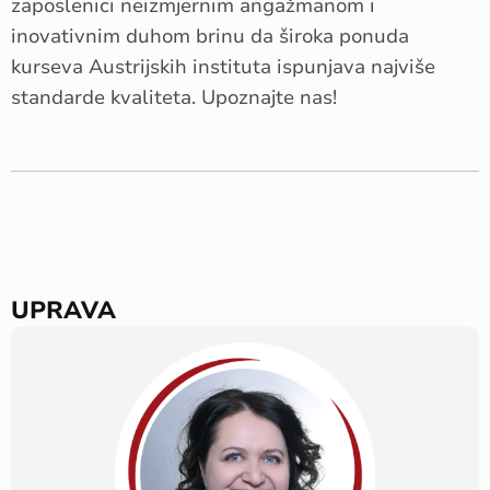
zaposlenici neizmjernim angažmanom i
inovativnim duhom brinu da široka ponuda
kurseva Austrijskih instituta ispunjava najviše
standarde kvaliteta. Upoznajte nas!
UPRAVA