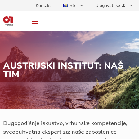
Kontakt
BS
Ulogovati se
AUSTRIJSKI INSTITUT: NAŠ
TIM
Dugogodišnje iskustvo, vrhunske kompetencije,
sveobuhvatna ekspertiza: naše zaposlenice i