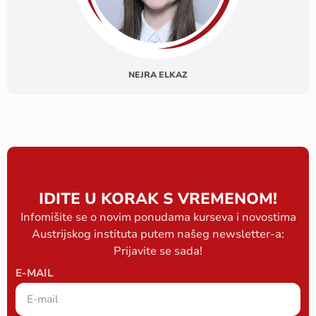
NEJRA ELKAZ
IDITE U KORAK S VREMENOM!
Infomišite se o novim ponudama kurseva i novostima
Austrijskog instituta putem našeg newsletter-a:
Prijavite se sada!
E-MAIL