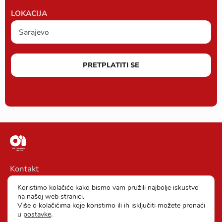
LOKACIJA
PRETPLATITI SE
Kontakt
Impressum
Koristimo kolačiće kako bismo vam pružili najbolje iskustvo
na našoj web stranici.
Opšti uslovi poslovanja
Više o kolačićima koje koristimo ili ih isključiti možete pronaći
u
postavke
.