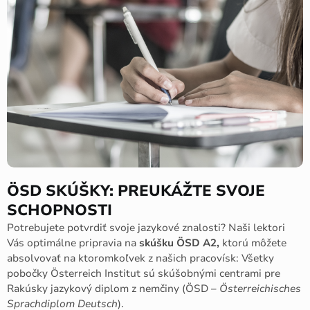
ÖSD SKÚŠKY: PREUKÁŽTE SVOJE
SCHOPNOSTI
Potrebujete potvrdiť svoje jazykové znalosti? Naši lektori
Vás optimálne pripravia na
skúšku ÖSD A2,
ktorú môžete
absolvovať na ktoromkoľvek z našich pracovísk: Všetky
pobočky Österreich Institut sú skúšobnými centrami pre
Rakúsky jazykový diplom z nemčiny (ÖSD –
Österreichisches
Sprachdiplom Deutsch
).