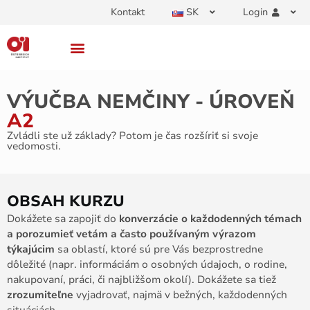
Kontakt
SK
Login
VÝUČBA NEMČINY - ÚROVEŇ
A2
Zvládli ste už základy? Potom je čas rozšíriť si svoje
vedomosti.
OBSAH KURZU
Dokážete sa zapojiť do
konverzácie o každodenných témach
a porozumieť vetám a často používaným výrazom
týkajúcim
sa oblastí, ktoré sú pre Vás bezprostredne
dôležité (napr. informáciám o osobných údajoch, o rodine,
nakupovaní, práci, či najbližšom okolí). Dokážete sa tiež
zrozumiteľne
vyjadrovať, najmä v bežných, každodenných