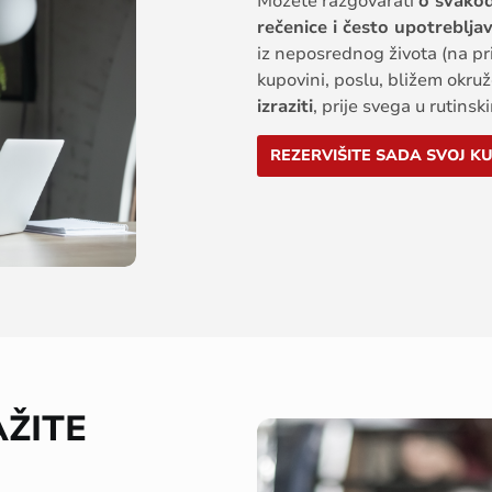
Možete razgovarati
o svako
rečenice i često upotreblja
iz neposrednog života (na pri
kupovini, poslu, bližem okruž
izraziti
, prije svega u rutins
REZERVIŠITE SADA SVOJ K
AŽITE