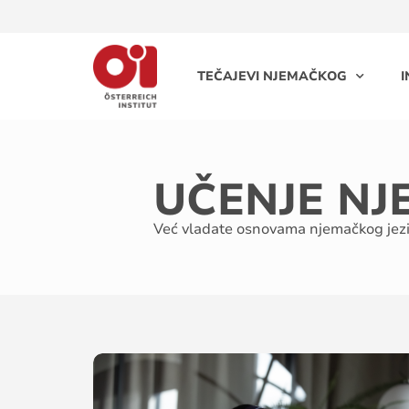
TEČAJEVI NJEMAČKOG
I
UČENJE N
Već vladate osnovama njemačkog jezika