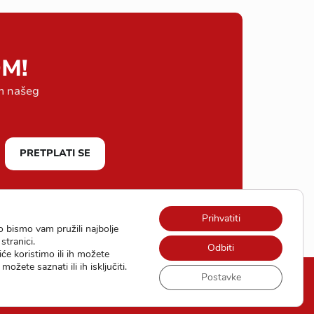
M!
em našeg
PRETPLATI SE
Prihvatiti
o bismo vam pružili najbolje
stranici.
Odbiti
će koristimo ili ih možete
možete saznati ili ih isključiti.
Postavke
ka
Postavke kolačića