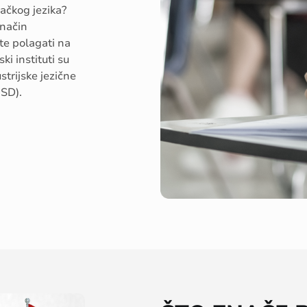
ačkog jezika?
 način
te polagati na
ki instituti su
ustrijske jezične
ÖSD).