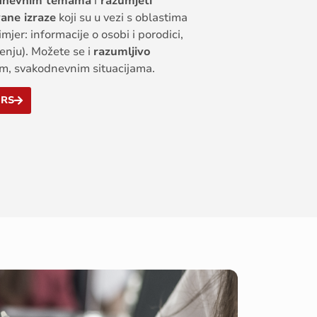
dnevnim temama
i
razumjeti
vane izraze
koji su u vezi s oblastima
mjer: informacije o osobi i porodici,
enju). Možete se i
razumljivo
kim, svakodnevnim situacijama.
URS