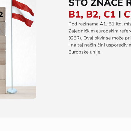
ŠTO ZNAČE 
B1, B2, C1
I
C
Pod razinama A1, B1 itd. misl
Zajedničkim europskim refer
(GER). Ovaj okvir se može pri
i na taj način čini usporediv
Europske unije.