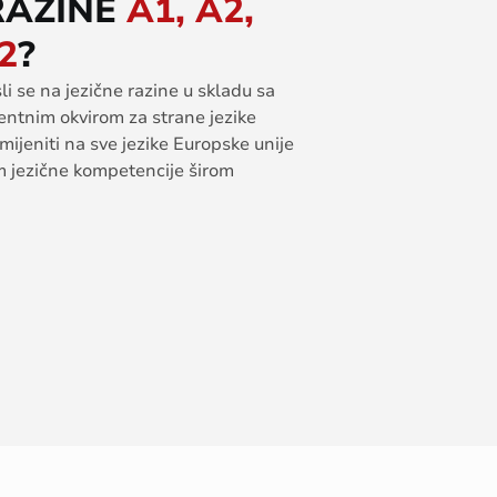
RAZINE
A1, A2,
2
?
i se na jezične razine u skladu sa
entnim okvirom za strane jezike
mijeniti na sve jezike Europske unije
im jezične kompetencije širom