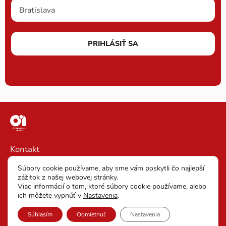
PRIHLÁSIŤ SA
Kontakt
Impressum
Súbory cookie používame, aby sme vám poskytli čo najlepší
zážitok z našej webovej stránky.
VOP
Viac informácií o tom, ktoré súbory cookie používame, alebo
ich môžete vypnúť v
Nastavenia
.
Vyhlásenie o ochrane osobných údajov
Súhlasím
Odmietnuť
Nastavenia
Nastavenia cookies