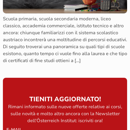
Scuola primaria, scuola secondaria moderna, liceo
classico, accademia commerciale, istituto tecnico e altro
ancora: chiunque familiarizzi con il sistema scolastico
austriaco incontrerà una moltitudine di percorsi educativi.
Di seguito troverai una panoramica su quali tipi di scuole
esistono, quanto tempo ci vuole fino alla laurea e che tipo
di certificati di fine studi ottieni a […]
TIENITI AGGIORNATO!
Rimani informato sulle nuove offerte relative ai corsi,
sulle novità e molto altro ancora con la Newsletter
dell'Österreich Institut: iscriviti ora!
E-MAIL