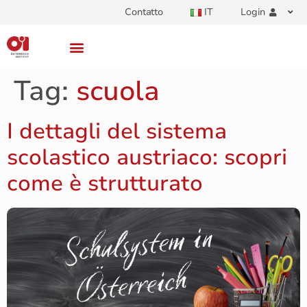
Contatto
IT
Login
Tag:
scuola
I dettagli del sistema
scolastico austriaco: scopri
come è strutturato