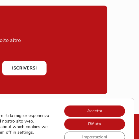
olto altro
!
ISCRIVERSI
Accetta
nirti la miglior esperienza
l nostro sito web.
Rifiuta
 about which cookies we
Protezione dei dati
em off in
settings
.
Impostazioni