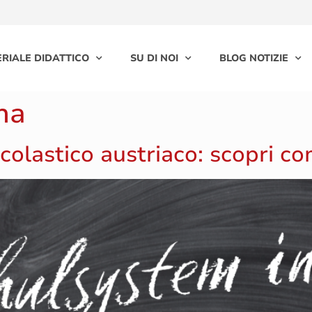
RIALE DIDATTICO
SU DI NOI
BLOG NOTIZIE
na
scolastico austriaco: scopri c