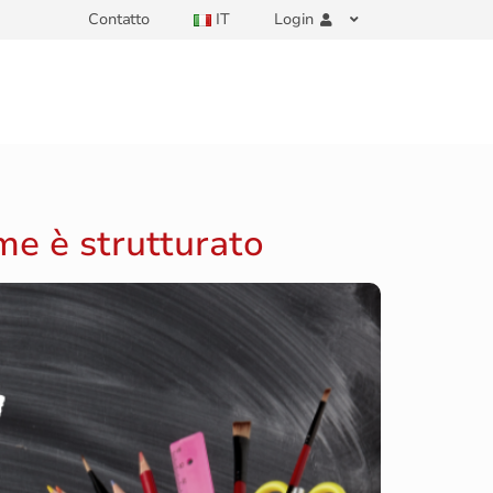
Contatto
IT
Login
ome è strutturato