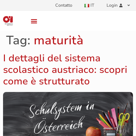
Contatto
IT
Login
Tag:
maturità
I dettagli del sistema
scolastico austriaco: scopri
come è strutturato