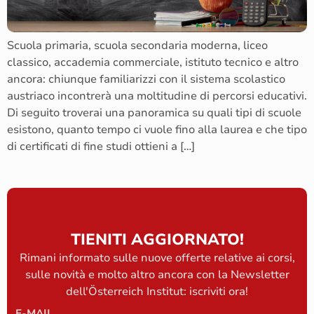
Scuola primaria, scuola secondaria moderna, liceo
classico, accademia commerciale, istituto tecnico e altro
ancora: chiunque familiarizzi con il sistema scolastico
austriaco incontrerà una moltitudine di percorsi educativi.
Di seguito troverai una panoramica su quali tipi di scuole
esistono, quanto tempo ci vuole fino alla laurea e che tipo
di certificati di fine studi ottieni a […]
TIENITI AGGIORNATO!
Rimani informato sulle nuove offerte relative ai corsi,
sulle novità e molto altro ancora con la Newsletter
dell'Österreich Institut: iscriviti ora!
E-MAIL