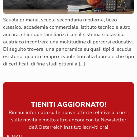
Scuola primaria, scuola secondaria moderna, liceo
classico, accademia commerciale, istituto tecnico e altro
ancora: chiunque familiarizzi con il sistema scolastico
austriaco incontrerà una moltitudine di percorsi educativi.
Di seguito troverai una panoramica su quali tipi di scuole
esistono, quanto tempo ci vuole fino alla laurea e che tipo
di certificati di fine studi ottieni a […]
TIENITI AGGIORNATO!
Rimani informato sulle nuove offerte relative ai corsi,
sulle novità e molto altro ancora con la Newsletter
dell'Österreich Institut: iscriviti ora!
E-MAIL