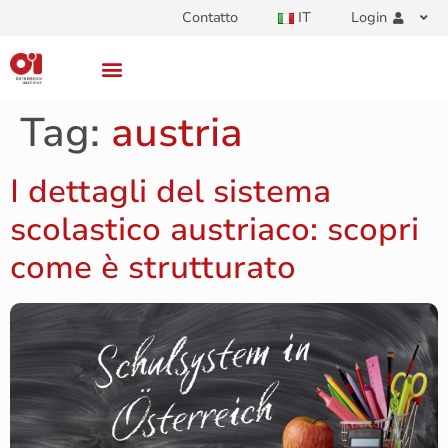
Contatto
IT
Login
Tag:
austria
I dettagli del sistema
scolastico austriaco: scopri
come è strutturato