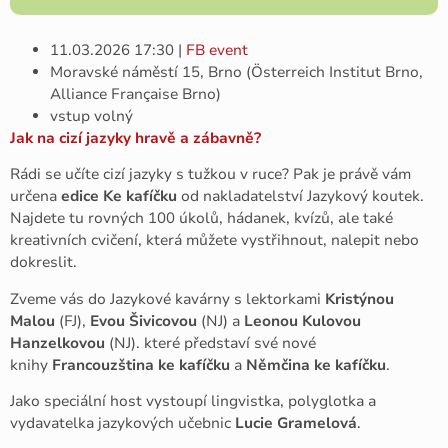
11.03.2026 17:30 |
FB event
Moravské náměstí 15, Brno (Österreich Institut Brno,
Alliance Française Brno)
vstup volný
Jak na cizí jazyky hravě a zábavně?
Rádi se učíte cizí jazyky s tužkou v ruce? Pak je právě vám
určena
edice Ke kafíčku
od nakladatelství Jazykový koutek.
Najdete tu rovných 100 úkolů, hádanek, kvízů, ale také
kreativních cvičení, která můžete vystřihnout, nalepit nebo
dokreslit.
Zveme vás do Jazykové kavárny s lektorkami
Kristýnou
Malou
(FJ),
Evou Šivicovou
(NJ) a
Leonou Kulovou
Hanzelkovou
(NJ). které představí své nové
knihy
Francouzština ke kafíčku
a
Němčina ke kafíčku
.
Jako speciální host vystoupí lingvistka, polyglotka a
vydavatelka jazykových učebnic
Lucie Gramelová
.