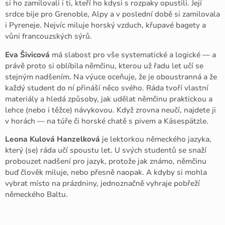
si ho zamilovali i ti, kteří ho kdysi s rozpaky opustili. Její
srdce bije pro Grenoble, Alpy a v poslední době si zamilovala
i Pyreneje. Nejvíc miluje horský vzduch, křupavé bagety a
vůni francouzských sýrů.
Eva Šivicová
má slabost pro vše systematické a logické — a
právě proto si oblíbila němčinu, kterou už řadu let učí se
stejným nadšením. Na výuce oceňuje, že je oboustranná a že
každý student do ní přináší něco svého. Ráda tvoří vlastní
materiály a hledá způsoby, jak udělat němčinu praktickou a
lehce (nebo i těžce) návykovou. Když zrovna neučí, najdete ji
v horách — na túře či horské chatě s pivem a Käsespätzle.
Leona Kulová Hanzelková
je lektorkou německého jazyka,
který (se) ráda učí spoustu let. U svých studentů se snaží
probouzet nadšení pro jazyk, protože jak známo, němčinu
buď člověk miluje, nebo přesně naopak. A kdyby si mohla
vybrat místo na prázdniny, jednoznačně vyhraje pobřeží
německého Baltu.