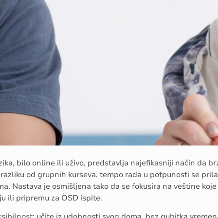
a, bilo online ili uživo, predstavlja najefikasniji način da b
razliku od grupnih kurseva, tempo rada u potpunosti se pri
a. Nastava je osmišljena tako da se fokusira na veštine koje
u ili pripremu za ÖSD ispite.
sibilnost: učite iz udobnosti svog doma, bez gubitka vremen