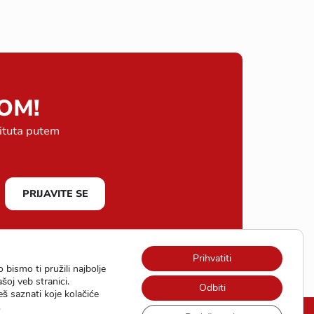
OM!
tituta putem
PRIJAVITE SE
Prihvatiti
 bismo ti pružili najbolje
oj veb stranici.
Odbiti
 saznati koje kolačiće
.