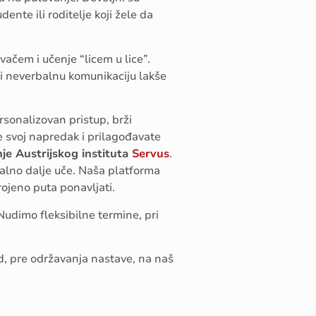
ente ili roditelje koji žele da
vačem i učenje “licem u lice”.
 i neverbalnu komunikaciju lakše
rsonalizovan pristup, brži
e svoj napredak i prilagođavate
nje Austrijskog instituta
Servus
.
alno dalje uče. Naša platforma
ojeno puta ponavljati.
Nudimo fleksibilne termine, pri
d, pre održavanja nastave, na naš