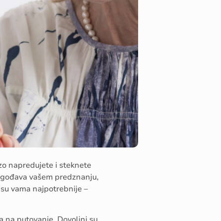
rzo napredujete i steknete
lagođava vašem predznanju,
 su vama najpotrebnije –
a na putovanje. Dovoljni su