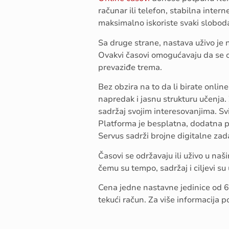
računar ili telefon, stabilna intern
maksimalno iskoriste svaki slobod
Sa druge strane, nastava uživo je n
Ovakvi časovi omogućavaju da se o
prevaziđe trema.
Bez obzira na to da li birate onlin
napredak i jasnu strukturu učenja.
sadržaj svojim interesovanjima. Svi
Platforma je besplatna, dodatna 
Servus sadrži brojne digitalne za
Časovi se održavaju ili uživo u na
čemu su tempo, sadržaj i ciljevi s
Cena jedne nastavne jedinice od 6
tekući račun. Za više informacija p