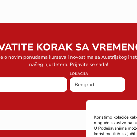
VATITE KORAK SA VREMEN
se o novim ponudama kurseva i novostima sa Austrijskog ins
našeg njuzletera: Prijavite se sada!
LOKACIJA
Koristimo kolačiće kako
moguće iskustvo na naš
U
Podešavanjima
možeš
koristimo ili ih isključiti