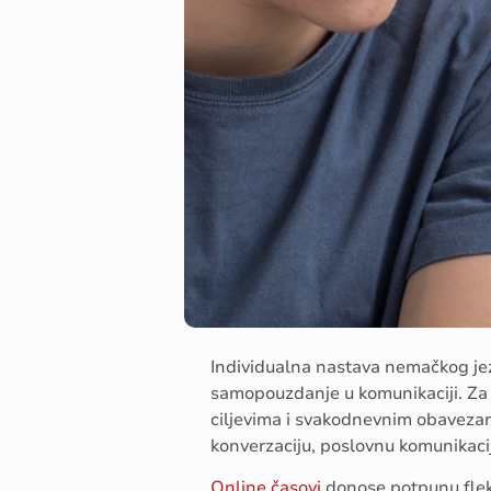
Individualna nastava nemačkog jezik
samopouzdanje u komunikaciji. Za 
ciljevima i svakodnevnim obavezam
konverzaciju, poslovnu komunikacij
Online časovi
donose potpunu flek