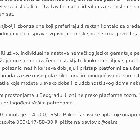
et veza i slušalice. Ovakav format je idealan za zaposlene, stud
an sat.
ajbolji izbor za one koji preferiraju direktan kontakt sa preda
dmah uoče i isprave izgovorne greške, da se kroz govor tela
e ili uživo, individualna nastava nemačkog jezika garantuje pe
 Zajedno sa predavačem postavljate konkretne ciljeve, pratit
 polaznici naših kurseva dobijaju i
pristup platformi za uče
ponuda
za sve naše polaznike i ona im omogućava da samost
datke koje možete u svako doba i iz udobnosti svog doma nebr
šim prostorijama u Beogradu ili online preko platforme zoom. 
u u prilagođeni Vašim potrebama.
0 minuta je – 4.000,- RSD. Paket časova se uplaćuje unapre
ozovite 060/147-58-30 ili pišite na pavlovic@oei.rs!