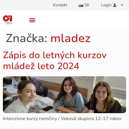
Kontakt
SK
Login
Značka:
mladez
Zápis do letných kurzov
mládež leto 2024
Intenzívne kurzy nemčiny / Veková skupina 12-17 rokov