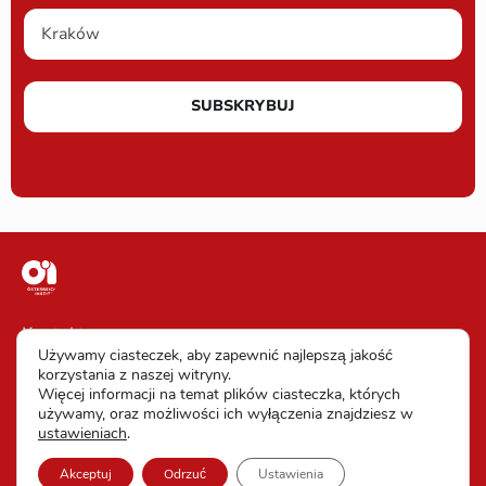
SUBSKRYBUJ
Kontakt
Używamy ciasteczek, aby zapewnić najlepszą jakość
Impressum
korzystania z naszej witryny.
Więcej informacji na temat plików ciasteczka, których
Warunki uczestnictwa
używamy, oraz możliwości ich wyłączenia znajdziesz w
ustawieniach
.
Ochrona danych
Akceptuj
Odrzuć
Ustawienia