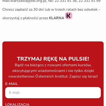
mail:warszawa@oei.org.pl, tel: 22 331 91 36, 22 331 91 99
Chcesz zapłacić za 30 dni lub w trzech ratach bez odsetek –
skorzystaj z płatności przez
KLARNA
TRZYMAJ RĘKĘ NA PULSIE!
Bądź na bieżąco z nowymi ofertami kursów,
ekscytującymi wiadomościami i nie tylko dzięki
newsletterowi Österreich Institut: Zapisz się teraz!
E-MAIL
LOKALIZACJA