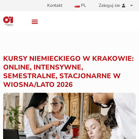
Kontakt
PL
Zaloguj sie
KURSY NIEMIECKIEGO W KRAKOWIE:
ONLINE, INTENSYWNE,
SEMESTRALNE, STACJONARNE W
WIOSNA/LATO 2026