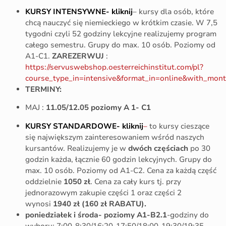
KURSY INTENSYWNE- kliknij
– kursy dla osób, które
chcą nauczyć się niemieckiego w krótkim czasie. W 7,5
tygodni czyli 52 godziny lekcyjne realizujemy program
całego semestru. Grupy do max. 10 osób. Poziomy od
A1-C1.
ZAREZERWUJ
:
https://servuswebshop.oesterreichinstitut.com/pl?
course_type_in=intensive&format_in=online&with_mont
TERMINY:
MAJ :
11.05/12.05 poziomy A 1- C1
KURSY STANDARDOWE- kliknij
–
to kursy cieszące
się największym zainteresowaniem wśród naszych
kursantów. Realizujemy je w
dwóch częściach
po 30
godzin każda, łącznie 60 godzin lekcyjnych. Grupy do
max. 10 osób. Poziomy od A1-C2. Cena za każdą część
oddzielnie
1050 zł
. Cena za cały kurs tj. przy
jednorazowym zakupie części 1 oraz części 2
wynosi
1940 zł
(160 zł RABATU).
poniedziałek i środa- poziomy A1-B2.1
-godziny do
wyboru: 7:00-8:30/16:20-17:50/18:00-19:30/19:35-