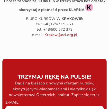
Chcesz zapłacić za 30 dni lub w trzech ratach bez odsetek
– skorzystaj z płatności przez KLARNA
BIURO KURSÓW W
KRAKOWIE:
tel: +48/12/422 95 53
tel: +48/500 572 373
e-mail:
Krakow@oei.org.pl
TRZYMAJ RĘKĘ NA PULSIE!
Bądź na bieżąco z nowymi ofertami kursów,
ekscytującymi wiadomościami i nie tylko dzięki
newsletterowi Österreich Institut: Zapisz się teraz!
E-MAIL