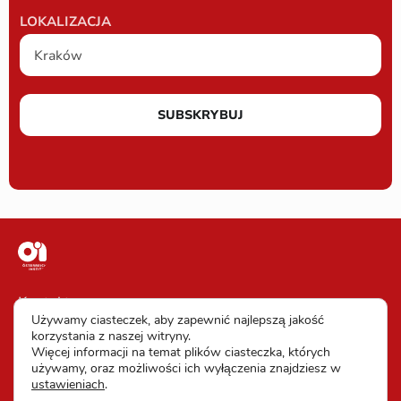
LOKALIZACJA
SUBSKRYBUJ
Kontakt
Używamy ciasteczek, aby zapewnić najlepszą jakość
Impressum
korzystania z naszej witryny.
Więcej informacji na temat plików ciasteczka, których
Warunki uczestnictwa
używamy, oraz możliwości ich wyłączenia znajdziesz w
ustawieniach
.
Ochrona danych