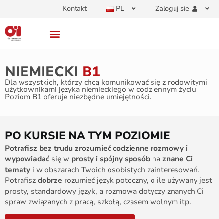
Kontakt
PL
Zaloguj sie
NIEMIECKI
B1
Dla wszystkich, którzy chcą komunikować się z rodowitymi
użytkownikami języka niemieckiego w codziennym życiu.
Poziom B1 oferuje niezbędne umiejętności.
PO KURSIE NA TYM POZIOMIE
Potrafisz bez trudu zrozumieć codzienne rozmowy i
wypowiadać
się w
prosty i spójny sposób
na
znane Ci
tematy
i w obszarach Twoich osobistych zainteresowań.
Potrafisz
dobrze
rozumieć język potoczny, o ile używany jest
prosty, standardowy język, a rozmowa dotyczy znanych Ci
spraw związanych z pracą, szkołą, czasem wolnym itp.