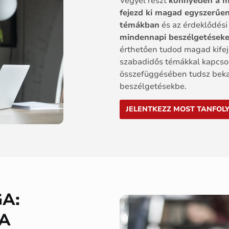
Vegyél részt
könnyedén a m
fejezd ki magad egyszerűe
témákban
és az érdeklődési
mindennapi beszélgetéseket
érthetően tudod magad kifeje
szabadidős témákkal kapcso
összefüggésében tudsz bek
beszélgetésekbe.
JELENTKEZZ MOST TANFOL
A:
A