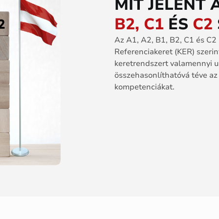
MIT JELENT 
B2, C1
ÉS
C2
Az A1, A2, B1, B2, C1 és C2
Referenciakeret (KER) szerinti
keretrendszert valamennyi un
összehasonlíthatóvá téve az
kompetenciákat.