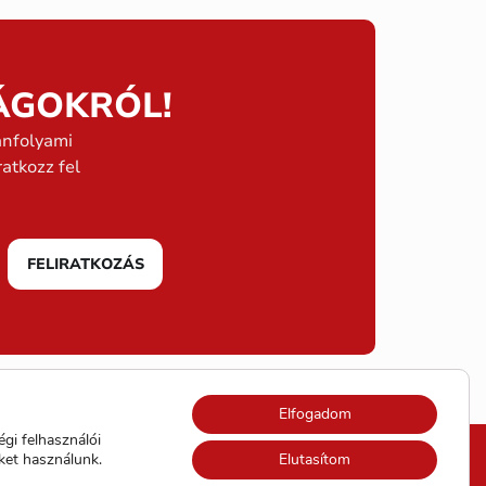
ÁGOKRÓL!
anfolyami
atkozz fel
FELIRATKOZÁS
Elfogadom
gi felhasználói
ket használunk.
Elutasítom
ÁSZF)
Adatvédelem