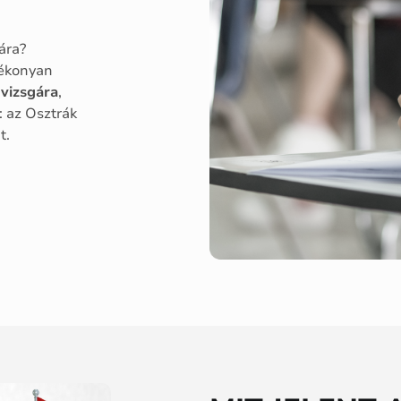
ára?
tékonyan
vizsgára
,
: az Osztrák
t.