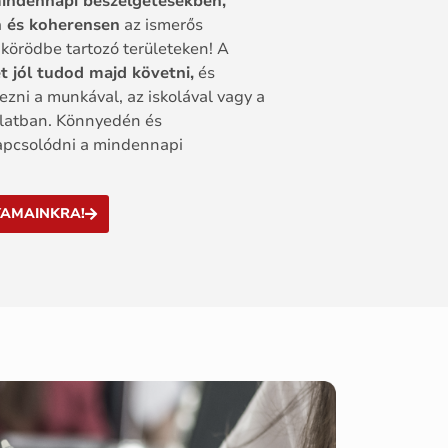
indennapi beszélgetésekben,
n és koherensen
az ismerős
 körödbe tartozó területeken! A
 jól tudod majd követni,
és
zni a munkával, az iskolával vagy a
latban. Könnyedén és
apcsolódni a mindennapi
YAMAINKRA!