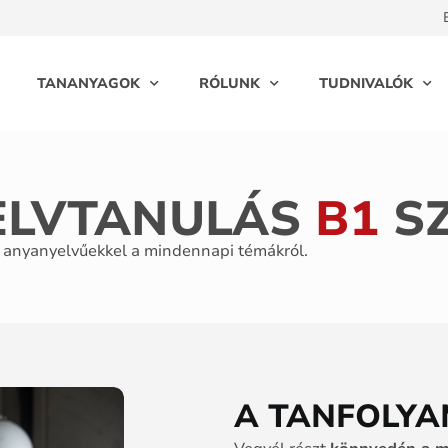
TANANYAGOK
RÓLUNK
TUDNIVALÓK
ELVTANULÁS
B1
SZ
i anyanyelvűekkel a mindennapi témákról.
A TANFOLYA