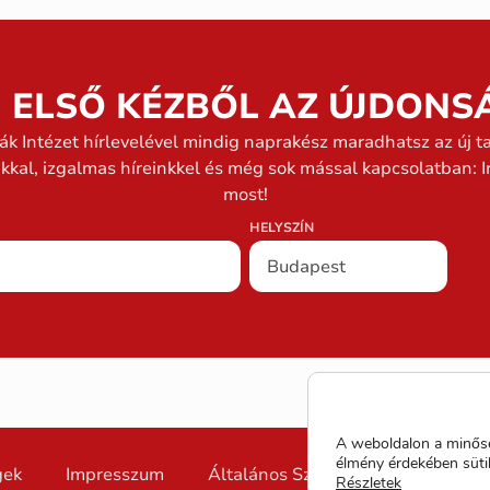
J ELSŐ KÉZBŐL AZ ÚJDONS
ák Intézet hírlevelével mindig naprakész maradhatsz az új t
nkkal, izgalmas híreinkkel és még sok mással kapcsolatban: Ir
most!
HELYSZÍN
A weboldalon a minősé
élmény érdekében süti
gek
Impresszum
Általános Szerződési Feltételek (
Részletek