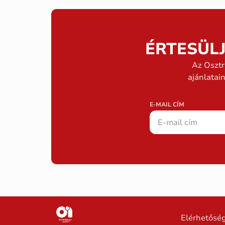
ÉRTESÜL
Az Osztr
ajánlatai
E-MAIL CÍM
Elérhetősé