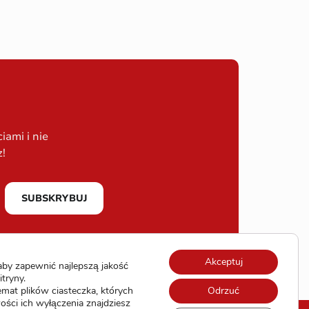
ami i nie
z!
SUBSKRYBUJ
Akceptuj
by zapewnić najlepszą jakość
itryny.
emat plików ciasteczka, których
Odrzuć
ści ich wyłączenia znajdziesz