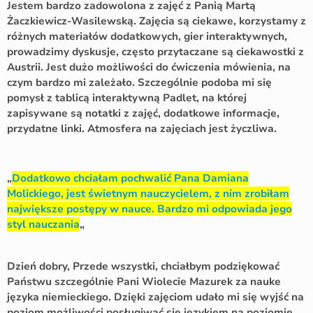
Jestem bardzo zadowolona z zajęć z Panią Martą
Żaczkiewicz-Wasilewską. Zajęcia są ciekawe, korzystamy z
różnych materiałów dodatkowych, gier interaktywnych,
prowadzimy dyskusje, często przytaczane są ciekawostki z
Austrii. Jest dużo możliwości do ćwiczenia mówienia, na
czym bardzo mi zależało. Szczególnie podoba mi się
pomysł z tablicą interaktywną Padlet, na której
zapisywane są notatki z zajęć, dodatkowe informacje,
przydatne linki. Atmosfera na zajęciach jest życzliwa.
„
Dodatkowo chciałam pochwalić Pana Damiana
Molickiego, jest świetnym nauczycielem, z nim zrobiłam
największe postępy w nauce. Bardzo mi odpowiada jego
styl nauczania
„
Dzień dobry, Przede wszystki, chciałbym podziękować
Państwu szczególnie Pani Wiolecie Mazurek za nauke
języka niemieckiego. Dzięki zajęciom udało mi się wyjść na
poziom możliwości posługiwać się językiem na poziomie