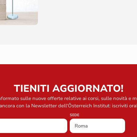
TIENITI AGGIORNATO!
formato sulle nuove offerte relative ai corsi, sulle novità e m
ancora con la Newsletter dell'Österreich Institut: iscriviti ora
SEDE