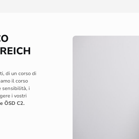
CO
REICH
ti, di un corso di
amo il corso
sensibilità, i
ere i vostri
e ÖSD C2.