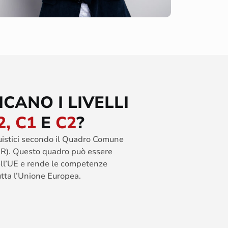
ICANO I LIVELLI
2, C1
E
C2
?
nguistici secondo il Quadro Comune
R). Questo quadro può essere
dell’UE e rende le competenze
utta l’Unione Europea.