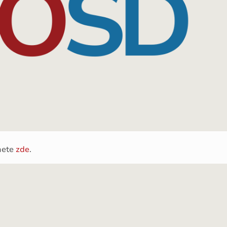
nete
zde
.