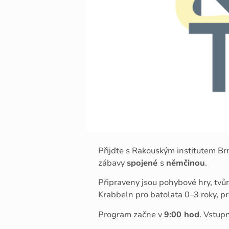
Přijďte s Rakouským institutem Br
zábavy
spojené
s
němčinou
.
Připraveny jsou pohybové hry, tvůrč
Krabbeln pro batolata 0–3 roky, p
Program začne v
9:00 hod
. Vstup