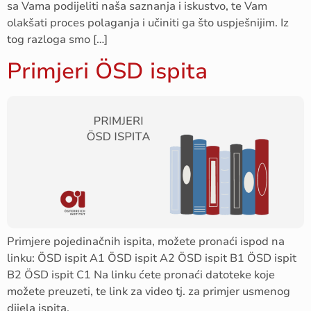
sa Vama podijeliti naša saznanja i iskustvo, te Vam
olakšati proces polaganja i učiniti ga što uspješnijim. Iz
tog razloga smo […]
Primjeri ÖSD ispita
Primjere pojedinačnih ispita, možete pronaći ispod na
linku: ÖSD ispit A1 ÖSD ispit A2 ÖSD ispit B1 ÖSD ispit
B2 ÖSD ispit C1 Na linku ćete pronaći datoteke koje
možete preuzeti, te link za video tj. za primjer usmenog
dijela ispita.