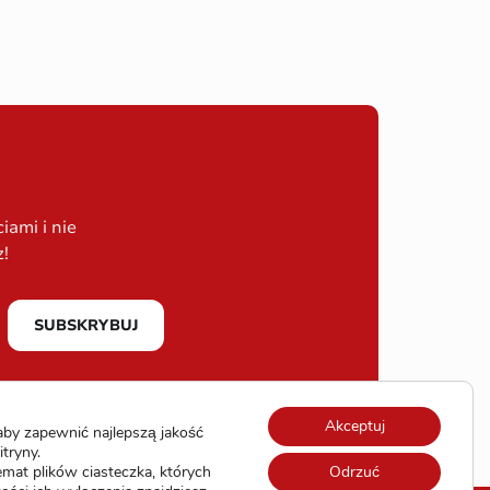
ami i nie
z!
SUBSKRYBUJ
Akceptuj
by zapewnić najlepszą jakość
itryny.
emat plików ciasteczka, których
Odrzuć