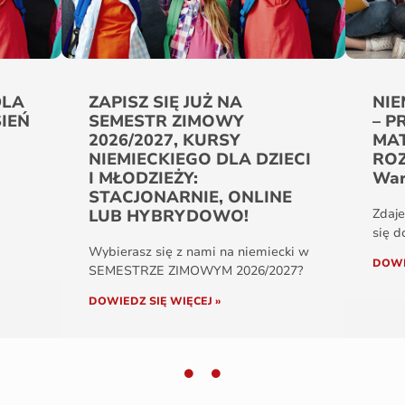
KURSY ONLINE DLA DZIECI
Kie
I MŁODZIEŻY SEMESTR
nie
ZIMOWY 2025_2026
Por
Zapraszamy serdecznie do zapisów
Nauk
na nasze kursy dla dzieci i
lat b
od
DOWIEDZ SIĘ WIĘCEJ »
DOWI
y