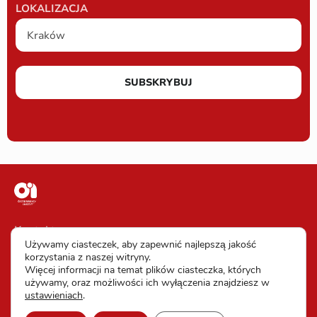
LOKALIZACJA
SUBSKRYBUJ
Kontakt
Używamy ciasteczek, aby zapewnić najlepszą jakość
Impressum
korzystania z naszej witryny.
Więcej informacji na temat plików ciasteczka, których
Warunki uczestnictwa
używamy, oraz możliwości ich wyłączenia znajdziesz w
ustawieniach
.
Ochrona danych