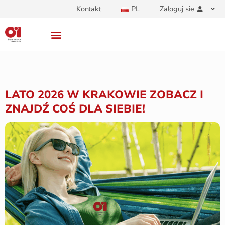
Kontakt
PL
Zaloguj sie
LATO 2026 W KRAKOWIE ZOBACZ I
ZNAJDŹ COŚ DLA SIEBIE!