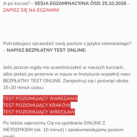
A po kursie? –
SESJA EGZAMINACYJNA ÖSD
25.10.2026
–
ZAPISZ SIĘ NA EGZAMIN!
Potrzebujesz sprawdzić swój poziom z języka niemieckiego?
–
NAPISZ BEZPŁATNY TEST ONLINE:
Jeśli jeszcze nigdy nie uczestniczyłeś w naszych kursach,
albo jesteś po przerwie w nauce w Instytucie wypełnij nasz
BEZPŁATNY TEST ONLINE. Zarejestruj się i poświęć około
15-20 minut czasu:
TEST POZIOMUJĄCY WARSZAWA
TEST POZIOMUJĄCY KRAKÓW
TEST POZIOMUJĄCY WROCŁAW
Po teście zaprosimy Cię na spotkanie ONLINE Z
METODYKIEM (ok. 10 minut) i zarekomendujemy poziom
nauki.