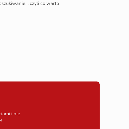
 poszukiwanie… czyli co warto
ami i nie
z!