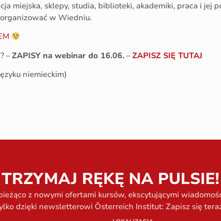
ja miejska, sklepy, studia, biblioteki, akademiki, praca i jej
) zorganizować w Wiedniu.
IEM
? –
ZAPISY na webinar do 16.06.
–
ZAPISZ SIĘ TUTAJ
ęzyku niemieckim)
TRZYMAJ RĘKĘ NA PULSIE!
bieżąco z nowymi ofertami kursów, ekscytującymi wiadomości
ylko dzięki newsletterowi Österreich Institut: Zapisz się tera