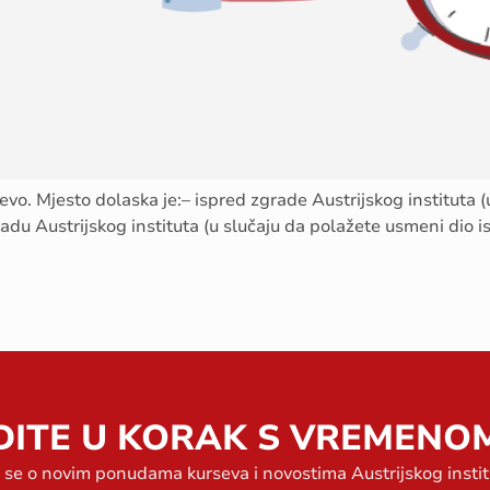
o. Mjesto dolaska je:– ispred zgrade Austrijskog instituta (u 
adu Austrijskog instituta (u slučaju da polažete usmeni dio i
DITE U KORAK S VREMENO
e se o novim ponudama kurseva i novostima Austrijskog insti