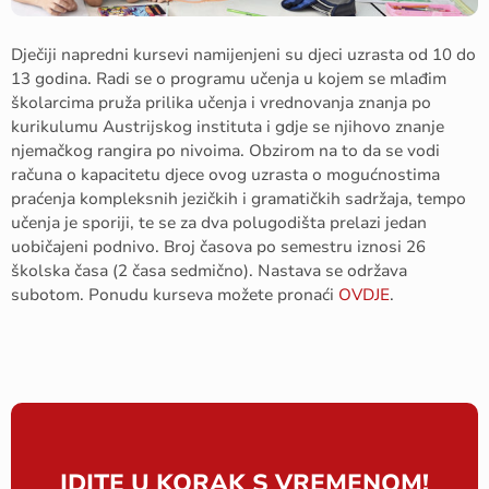
Dječiji napredni kursevi namijenjeni su djeci uzrasta od 10 do
13 godina. Radi se o programu učenja u kojem se mlađim
školarcima pruža prilika učenja i vrednovanja znanja po
kurikulumu Austrijskog instituta i gdje se njihovo znanje
njemačkog rangira po nivoima. Obzirom na to da se vodi
računa o kapacitetu djece ovog uzrasta o mogućnostima
praćenja kompleksnih jezičkih i gramatičkih sadržaja, tempo
učenja je sporiji, te se za dva polugodišta prelazi jedan
uobičajeni podnivo. Broj časova po semestru iznosi 26
školska časa (2 časa sedmično). Nastava se održava
subotom. Ponudu kurseva možete pronaći
OVDJE
.
IDITE U KORAK S VREMENOM!