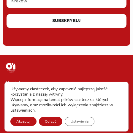
SUBSKRYBUJ
Kontakt
Używamy ciasteczek, aby zapewnić najlepszą jakość
Impressum
korzystania z naszej witryny.
Więcej informacji na temat plików ciasteczka, których
Warunki uczestnictwa
używamy, oraz możliwości ich wyłączenia znajdziesz w
ustawieniach
.
Ochrona danych
Akceptuj
Odrzuć
Ustawienia
Ustawienia ciasteczek