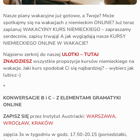
Nasze plany wakacyjne już gotowe, a Twoje? Może
spotkajmy się na wakacjach z niemieckim ONLINE? Już teraz
zaplanuj WAKACYJNY KURS NIEMIECKIEGO – zapraszamy
serdecznie, zapisy trwają! A jak wyglądają nasze KURSY
NIEMIECKIEGO ONLINE W WAKACJE?
Najpierw zerknij do naszej
ULOTKI – TUTAJ
ZNAJDZIESZ
wszystkie propozycje kursów niemieckiego na
wakacje. Jaki kurs spodobał Ci się najbardziej? – wybierz jak
lubisz:-)
*
KONWERSACJE B i C – Z ELEMENTAMI GRAMATYKI
ONLINE
ZAPISZ SIĘ
przez Instytut Austriacki:
WARSZAWA
,
WROCŁAW
,
KRAKÓW
zajęcia 3x w tygodniu w godz. 17.50-20.15 (poniedziałki,