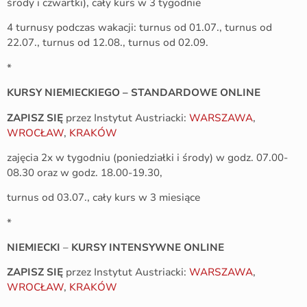
środy i czwartki), cały kurs w 3 tygodnie
4 turnusy podczas wakacji: turnus od 01.07., turnus od
22.07., turnus od 12.08., turnus od 02.09.
*
KURSY NIEMIECKIEGO – STANDARDOWE ONLINE
ZAPISZ SIĘ
przez Instytut Austriacki:
WARSZAWA
,
WROCŁAW
,
KRAKÓW
zajęcia 2x w tygodniu (poniedziałki i środy) w godz. 07.00-
08.30 oraz w godz. 18.00-19.30,
turnus od 03.07., cały kurs w 3 miesiące
*
NIEMIECKI
–
KURSY INTENSYWNE ONLINE
ZAPISZ SIĘ
przez Instytut Austriacki:
WARSZAWA
,
WROCŁAW
,
KRAKÓW