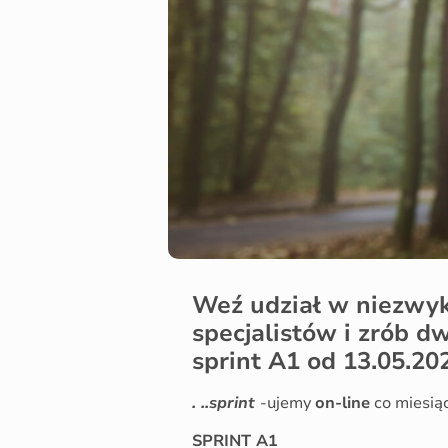
Weź udział w niezwy
specjalistów i zrób d
sprint A1 od 13.05.20
. ..sprint
-ujemy
on-line
co miesią
SPRINT A1