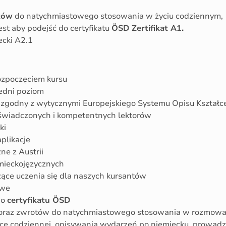
tów
do natychmiastowego stosowania w życiu codziennym,
st aby podejść do certyfikatu
ÖSD Zertifikat A1.
ecki A2.1
rozpoczęciem kursu
edni poziom
a zgodny z wytycznymi Europejskiego Systemu Opisu Kształ
świadczonych i kompetentnych lektorów
ki
aplikacje
ne z Austrii
mieckojęzycznych
zące uczenia się dla naszych kursantów
owe
do
certyfikatu ÖSD
oraz zwrotów do natychmiastowego stosowania w rozmowac
e codziennej, opisywania wydarzeń po niemiecku, prowadzen