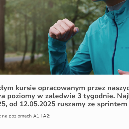
kłym kursie opracowanym przez naszy
wa poziomy w zaledwie 3 tygodnie. Najb
25, od 12.05.2025 ruszamy ze sprintem 
c na poziomach A1 i A2: