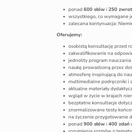
ponad
600 słów
i
250 zwro
wszystkiego, co wymagane je
zalecana kontynuacja: Niemi
Oferujemy:
osobistą konsultację przed 
zakwalifikowanie na odpowi
jednolity program nauczani
naukę prowadzoną przez do
atmosferę inspirującą do nau
multimedialne podręczniki i 
aktualne materiały dydaktycz
wgląd w życie w krajach nie
bezpłatne konsultacje dotyc
znormalizowane testy końc
na życzenie przygotowanie 
ponad
900 słów
i
400 zdań
rozumienia rozmów o tematyc