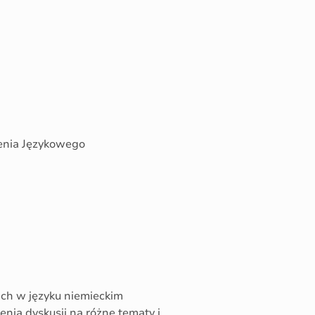
cenia Językowego
h w języku niemieckim
ia dyskusji na różne tematy i