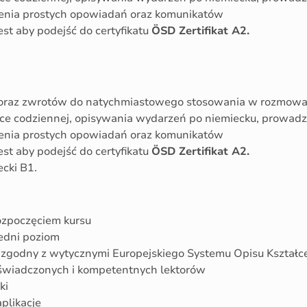
mienia prostych opowiadań oraz komunikatów
st aby podejść do certyfikatu
ÖSD Zertifikat A2.
oraz zwrotów do natychmiastowego stosowania w rozmowac
e codziennej, opisywania wydarzeń po niemiecku, prowadzen
mienia prostych opowiadań oraz komunikatów
st aby podejść do certyfikatu
ÖSD Zertifikat A2.
cki B1.
rozpoczęciem kursu
edni poziom
a zgodny z wytycznymi Europejskiego Systemu Opisu Kształ
świadczonych i kompetentnych lektorów
ki
aplikacje