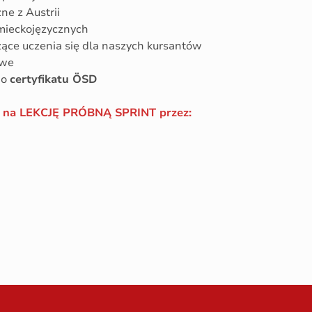
ne z Austrii
mieckojęzycznych
zące uczenia się dla naszych kursantów
owe
do
certyfikatu ÖSD
b na LEKCJĘ PRÓBNĄ SPRINT przez: