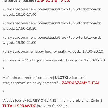
najbardziej pasuje i
ZAPISZ SIĘ TUTAJ
:
kursy stacjonarne w poniedziałki/środy lub wtorki/czwartki
w godz.16.10-17.40
kursy stacjonarne w poniedziałki/środy lub wtorki/czwartki
w godz.17.50-19.20
kursy stacjonarne w poniedziałki/środy lub wtorki/czwartki
w godz.19.30-21.00
kursy stacjonarne happy hour w piątki w godz. 17.00-20.10
konwersacje C1 stacjonarnie we wtorki w godz. 17.50-19.20
*
Może chcesz zerknąć do naszej
ULOTKI
z kursami
stacjonarnymi na nowy semestr? –
ZAPRASZAMY TUTAJ
.
*
Wolisz jednak
KURSY ONLINE
? – nie ma problemu! Zerknij
TUTAJ I SPRAWDŹ
jaki kurs Ci pasuje.