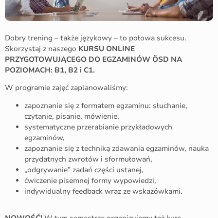
Dobry trening – także językowy – to połowa sukcesu.
Skorzystaj z naszego
KURSU ONLINE
PRZYGOTOWUJĄCEGO DO EGZAMINÓW ÖSD NA
POZIOMACH: B1, B2 i C1.
W programie zajęć zaplanowaliśmy:
zapoznanie się z formatem egzaminu: słuchanie,
czytanie, pisanie, mówienie,
systematyczne przerabianie przykładowych
egzaminów,
zapoznanie się z techniką zdawania egzaminów, nauka
przydatnych zwrotów i sformułowań,
„odgrywanie” zadań części ustanej,
ćwiczenie pisemnej formy wypowiedzi,
indywidualny feedback wraz ze wskazówkami.
NOWOŚĆ!
W tym semestrze organizujemy też kurs