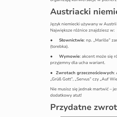
Austriacki niemi
Język niemiecki używany w Austrii
Największe różnice znajdziesz w:
●
Słownictwie
: np. „Marille” z
(torebka).
●
Wymowie
: akcent może się r
przyjemny dla ucha wariant.
●
Zwrotach grzecznościowych
:
„Grüß Gott”, „Servus” czy „Auf W
Nie musisz się jednak martwić – j
dodatkowy atut!
Przydatne zwrot