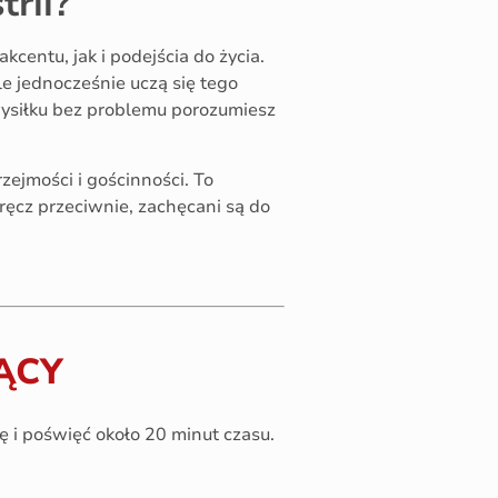
rii?
centu, jak i podejścia do życia.
e jednocześnie uczą się tego
wysiłku bez problemu porozumiesz
zejmości i gościnności. To
ręcz przeciwnie, zachęcani są do
ĄCY
ię i poświęć około 20 minut czasu.