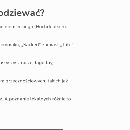
podziewać?
go niemieckiego (Hochdeutsch).
iemniaki), „Sackerl” zamiast „Tüte”
usłyszysz raczej łagodny,
orm grzecznościowych, takich jak
. A poznanie lokalnych różnic to