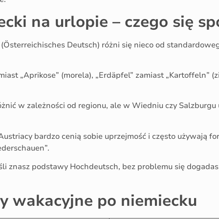
ecki na urlopie – czego się s
 (Österreichisches Deutsch) różni się nieco od standardowe
amiast „Aprikose” (morela), „Erdäpfel” zamiast „Kartoffeln” (z
óżnić w zależności od regionu, ale w Wiedniu czy Salzburgu 
 Austriacy bardzo cenią sobie uprzejmość i często używają f
iederschauen”.
eśli znasz podstawy Hochdeutsch, bez problemu się dogadasz
y wakacyjne po niemiecku