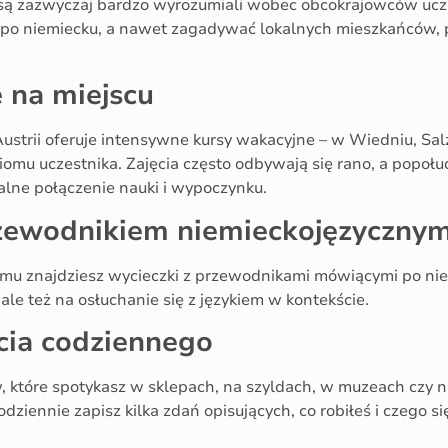
y są zazwyczaj bardzo wyrozumiali wobec obcokrajowców ucz
 po niemiecku, a nawet zagadywać lokalnych mieszkańców, p
e na miejscu
Austrii oferuje intensywne kursy wakacyjne – w Wiedniu, Sa
omu uczestnika. Zajęcia często odbywają się rano, a popołu
ealne połączenie nauki i wypoczynku.
rzewodnikiem niemieckojęzyczny
u znajdziesz wycieczki z przewodnikami mówiącymi po niem
, ale też na osłuchanie się z językiem w kontekście.
cia codziennego
, które spotykasz w sklepach, na szyldach, w muzeach czy 
dziennie zapisz kilka zdań opisujących, co robiłeś i czego s