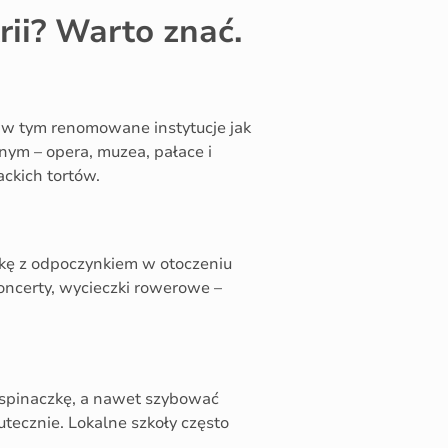
rii? Warto znać.
h, w tym renomowane instytucje jak
ym – opera, muzea, pałace i
ackich tortów.
aukę z odpoczynkiem w otoczeniu
oncerty, wycieczki rowerowe –
wspinaczkę, a nawet szybować
utecznie. Lokalne szkoły często