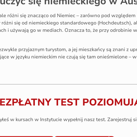
czyć się niemieckiego w Aust
 ale różni się znacząco od Niemiec – zarówno pod względem ak
y różni się od niemieckiego standardowego (Hochdeutsch), al
h i używają go w mediach. Oznacza to, że przy odrobinie 
zwykle przyjaznym turystom, a jej mieszkańcy są znani z upr
ące w języku niemieckim nie czują się tam onieśmielone – w
.
BEZPŁATNY TEST POZIOMUJ
zyłeś w kursach w Instytucie wypełnij nasz test. Zarejestruj s