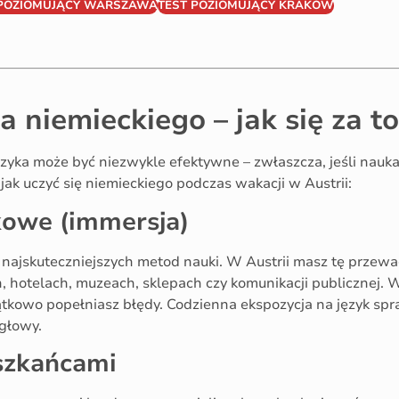
 POZIOMUJĄCY WARSZAWA
TEST POZIOMUJĄCY KRAKÓW
niemieckiego – jak się za to
zyka może być niezwykle efektywne – zwłaszcza, jeśli nauk
jak uczyć się niemieckiego podczas wakacji w Austrii:
kowe (immersja)
z najskuteczniejszych metod nauki. W Austrii masz tę przewag
, hotelach, muzeach, sklepach czy komunikacji publicznej. Wa
ątkowo popełniasz błędy. Codzienna ekspozycja na język spra
głowy.
szkańcami