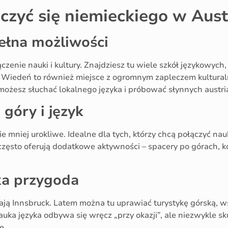
uczyć się niemieckiego w Aust
ełna możliwości
czenie nauki i kultury. Znajdziesz tu wiele szkół językowyc
Wiedeń to również miejsce z ogromnym zapleczem kulturaln
możesz słuchać lokalnego języka i próbować słynnych austri
 góry i język
nie mniej urokliwe. Idealne dla tych, którzy chcą połączyć n
często oferują dodatkowe aktywności – spacery po górach, k
ka przygoda
hają Innsbruck. Latem można tu uprawiać turystykę górską, 
uka języka odbywa się wręcz „przy okazji”, ale niezwykle sk
e.