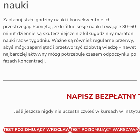
nauki
Zaplanuj stałe godziny nauki i konsekwentnie ich
przestrzegaj. Pamiętaj, że krótkie sesje nauki trwające 30–60
minut dziennie są skuteczniejsze niż kilkugodzinny maraton
nauki raz w tygodniu. Ważne są również regularne przerwy,
abyś mógł zapamiętać i przetworzyć zdobytą wiedzę – nawet
najbardziej aktywny mózg potrzebuje czasem odpoczynku po
fazach koncentracji.
NAPISZ BEZPŁATNY 
Jeśli jeszcze nigdy nie uczestniczyłeś w kursach w Instytu
TEST POZIOMUJĄCY WROCŁAW
TEST POZIOMUJĄCY WARSZAWA