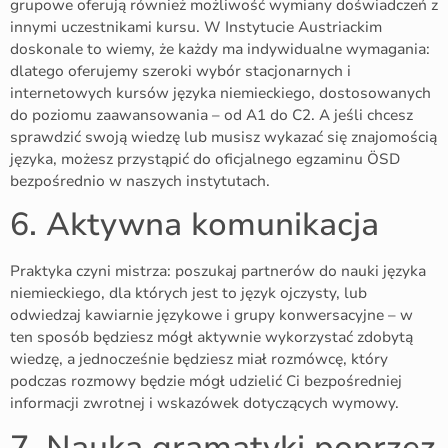
grupowe oferują również możliwość wymiany doświadczeń z
innymi uczestnikami kursu. W Instytucie Austriackim
doskonale to wiemy, że każdy ma indywidualne wymagania:
dlatego oferujemy szeroki wybór stacjonarnych i
internetowych kursów języka niemieckiego, dostosowanych
do poziomu zaawansowania – od A1 do C2. A jeśli chcesz
sprawdzić swoją wiedzę lub musisz wykazać się znajomością
języka, możesz przystąpić do oficjalnego egzaminu ÖSD
bezpośrednio w naszych instytutach.
6. Aktywna komunikacja
Praktyka czyni mistrza: poszukaj partnerów do nauki języka
niemieckiego, dla których jest to język ojczysty, lub
odwiedzaj kawiarnie językowe i grupy konwersacyjne – w
ten sposób będziesz mógł aktywnie wykorzystać zdobytą
wiedzę, a jednocześnie będziesz miał rozmówcę, który
podczas rozmowy będzie mógł udzielić Ci bezpośredniej
informacji zwrotnej i wskazówek dotyczących wymowy.
7. Nauka gramatyki poprzez