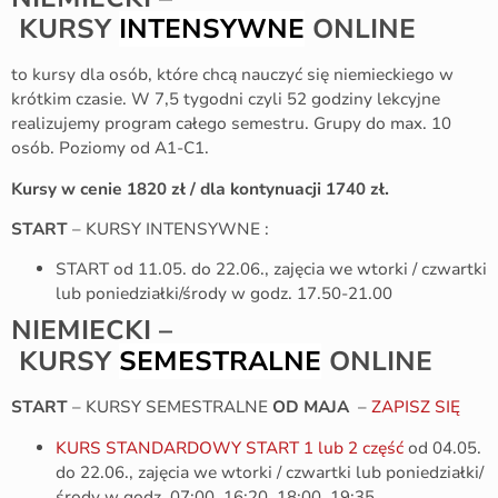
KURSY
INTENSYWNE
ONLINE
to kursy dla osób, które chcą nauczyć się niemieckiego w
krótkim czasie. W 7,5 tygodni czyli 52 godziny lekcyjne
realizujemy program całego semestru. Grupy do max. 10
osób. Poziomy od A1-C1.
Kursy w cenie 1820 zł / dla kontynuacji 1740 zł.
START
– KURSY INTENSYWNE :
START od 11.05. do 22.06., zajęcia we wtorki / czwartki
lub poniedziałki/środy w godz. 17.50-21.00
NIEMIECKI –
KURSY
SEMESTRALNE
ONLINE
START
– KURSY SEMESTRALNE
OD MAJA
–
ZAPISZ SIĘ
KURS STANDARDOWY START 1 lub 2 część
od 04.05.
do 22.06., zajęcia we wtorki / czwartki lub poniedziałki/
środy w godz. 07:00, 16:20, 18:00, 19:35