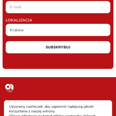
LOKALIZACJA
SUBSKRYBUJ
Kontakt
Używamy ciasteczek, aby zapewnić najlepszą jakość
Impressum
korzystania z naszej witryny.
Więcej informacji na temat plików ciasteczka, których