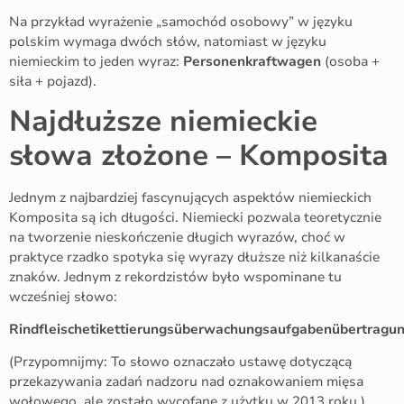
Na przykład wyrażenie „samochód osobowy” w języku
polskim wymaga dwóch słów, natomiast w języku
niemieckim to jeden wyraz:
Personenkraftwagen
(osoba +
siła + pojazd).
Najdłuższe niemieckie
słowa złożone – Komposita
Jednym z najbardziej fascynujących aspektów niemieckich
Komposita są ich długości. Niemiecki pozwala teoretycznie
na tworzenie nieskończenie długich wyrazów, choć w
praktyce rzadko spotyka się wyrazy dłuższe niż kilkanaście
znaków. Jednym z rekordzistów było wspominane tu
wcześniej słowo:
Rindfleischetikettierungsüberwachungsaufgabenübertragu
(Przypomnijmy: To słowo oznaczało ustawę dotyczącą
przekazywania zadań nadzoru nad oznakowaniem mięsa
wołowego, ale zostało wycofane z użytku w 2013 roku.)