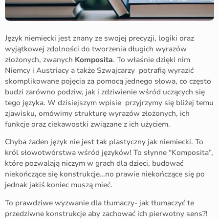
Język niemiecki jest znany ze swojej precyzji, logiki oraz
wyjątkowej zdolności do tworzenia długich wyrazów
złożonych, zwanych
Komposita
. To właśnie dzięki nim
Niemcy i Austriacy a także Szwajcarzy potrafią wyrazić
skomplikowane pojęcia za pomocą jednego słowa, co często
budzi zarówno podziw, jak i zdziwienie wśród uczących się
tego języka. W dzisiejszym wpisie przyjrzymy się bliżej temu
zjawisku, omówimy strukturę wyrazów złożonych, ich
funkcje oraz ciekawostki związane z ich użyciem.
Chyba żaden język nie jest tak plastyczny jak niemiecki. To
król słowotwórstwa wśród języków! To słynne “Komposita”,
które pozwalają niczym w grach dla dzieci, budować
niekończące się konstrukcje…no prawie niekończące się po
jednak jakiś koniec muszą mieć.
To prawdziwe wyzwanie dla tłumaczy- jak tłumaczyć te
przedziwne konstrukcje aby zachować ich pierwotny sens?!