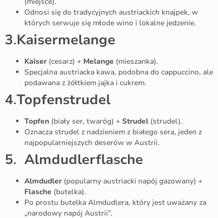
(miejsce).
Odnosi się do tradycyjnych austriackich knajpek, w
których serwuje się młode wino i lokalne jedzenie.
3
.
Kaisermelange
Kaiser
(cesarz) +
Melange
(mieszanka).
Specjalna austriacka kawa, podobna do cappuccino, ale
podawana z żółtkiem jajka i cukrem.
4
.
Topfenstrudel
Topfen
(biały ser, twaróg) +
Strudel
(strudel).
Oznacza strudel z nadzieniem z białego sera, jeden z
najpopularniejszych deserów w Austrii.
5
.
Almdudlerflasche
Almdudler
(popularny austriacki napój gazowany) +
Flasche
(butelka).
Po prostu butelka Almdudlera, który jest uważany za
„narodowy napój Austrii”.