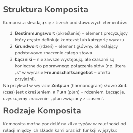
Struktura Komposita
Komposita składają się z trzech podstawowych elementów:
Bestimmungswort
(określenie) – element precyzujący,
który często definiuje kontekst lub kategorię wyrazu.
Grundwort
(rdzeń) – element główny, określający
podstawowe znaczenie całego słowa.
Łączniki
– nie zawsze występują, ale czasami są
konieczne do poprawnego połączenia słów (np. litera
„s” w wyrazie
Freundschaftsangebot
– oferta
przyjaźni).
Na przykład w wyrazie
Zeitplan
(harmonogram) słowo
Zeit
(czas) jest określeniem, a
Plan
(plan) – rdzeniem. Łącząc je,
uzyskujemy znaczenie: „plan związany z czasem”.
Rodzaje Komposita
Komposita można podzielić na kilka typów w zależności od
relacji między ich składnikami oraz ich funkcji w języku: