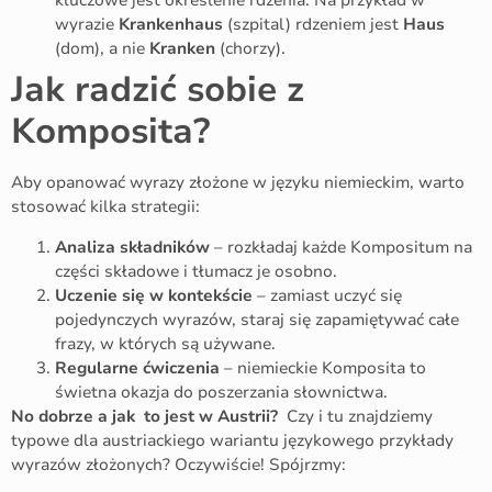
kluczowe jest określenie rdzenia. Na przykład w
wyrazie
Krankenhaus
(szpital) rdzeniem jest
Haus
(dom), a nie
Kranken
(chorzy).
Jak radzić sobie z
Komposita?
Aby opanować wyrazy złożone w języku niemieckim, warto
stosować kilka strategii:
Analiza składników
– rozkładaj każde Kompositum na
części składowe i tłumacz je osobno.
Uczenie się w kontekście
– zamiast uczyć się
pojedynczych wyrazów, staraj się zapamiętywać całe
frazy, w których są używane.
Regularne ćwiczenia
– niemieckie Komposita to
świetna okazja do poszerzania słownictwa.
No dobrze a jak to jest w Austrii?
Czy i tu znajdziemy
typowe dla austriackiego wariantu językowego przykłady
wyrazów złożonych? Oczywiście! Spójrzmy: