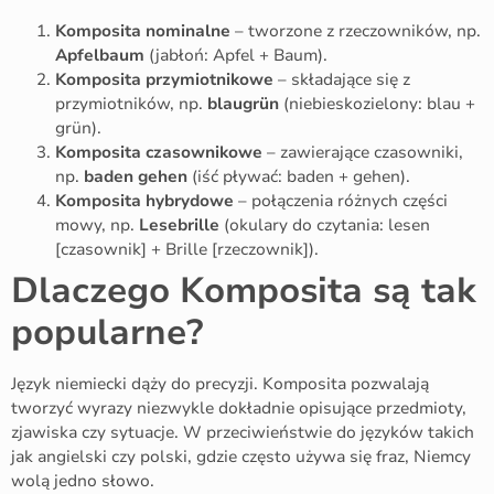
Komposita nominalne
– tworzone z rzeczowników, np.
Apfelbaum
(jabłoń: Apfel + Baum).
Komposita przymiotnikowe
– składające się z
przymiotników, np.
blaugrün
(niebieskozielony: blau +
grün).
Komposita czasownikowe
– zawierające czasowniki,
np.
baden gehen
(iść pływać: baden + gehen).
Komposita hybrydowe
– połączenia różnych części
mowy, np.
Lesebrille
(okulary do czytania: lesen
[czasownik] + Brille [rzeczownik]).
Dlaczego Komposita są tak
popularne?
Język niemiecki dąży do precyzji. Komposita pozwalają
tworzyć wyrazy niezwykle dokładnie opisujące przedmioty,
zjawiska czy sytuacje. W przeciwieństwie do języków takich
jak angielski czy polski, gdzie często używa się fraz, Niemcy
wolą jedno słowo.