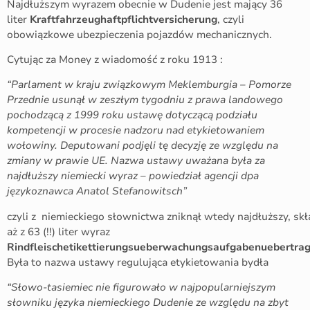
Najdłuższym wyrazem obecnie w Dudenie jest mający 36
liter
Kraftfahrzeughaftpflichtversicherung
, czyli
obowiązkowe ubezpieczenia pojazdów mechanicznych.
Cytując za Money z wiadomość z roku 1913 :
“Parlament w kraju związkowym Meklemburgia – Pomorze
Przednie usunął w zeszłym tygodniu z prawa landowego
pochodzącą z 1999 roku ustawę dotyczącą podziału
kompetencji w procesie nadzoru nad etykietowaniem
wołowiny. Deputowani podjęli tę decyzję ze względu na
zmiany w prawie UE. Nazwa ustawy uważana była za
najdłuższy niemiecki wyraz – powiedział agencji dpa
językoznawca Anatol Stefanowitsch”
czyli z niemieckiego słownictwa zniknął wtedy najdłuższy, skł
aż z 63 (!!) liter wyraz
Rindfleischetikettierungsueberwachungsaufgabenuebertra
Była to nazwa ustawy regulująca etykietowania bydła
“Słowo-tasiemiec nie figurowało w najpopularniejszym
słowniku języka niemieckiego Dudenie ze względu na zbyt