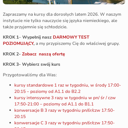
Zapraszamy na kursy dla dorosłych latem 2026. W naszym
instytucie nie tylko nauczycie się języka niemieckiego, ale
także przyjemnie się schłodzicie.
KROK 1
–
Wypełnij nasz
DARMOWY TEST
POZIOMUJĄCY
,
a my przypiszemy Cię do właściwej grupy.
KROK 2-
Zobacz naszą ofertę
KROK 3- Wybierz swój kurs
Przygotowaliśmy dla Was:
kursy standardowe 1 raz w tygodniu, w środy 17:00-
20:15 – poziomy od A1.1 do B2.2
kursy intensywne 3 razy w tygodniu w pn/ śr / czw
17:50-21:00 – poziomy od A1.1 do B1.1
konwersacje B 3 razy w tygodniu pn/śr/czw 17:50-
20:15
konwersacje C 3 razy w tygodniu pn/śr/czw 17:50-