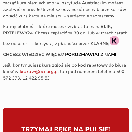
zacząć kurs niemieckiego w Instytucie Austriackim możesz
załatwić online. Jeśli wolisz odwiedzić nas w biurze kursów i
opłacić kurs kartą na miejscu – serdecznie zapraszamy.
Formy płatności, które możesz wybrać to m.in.
BLIK,
PRZELEWY24
. Chcesz zapłacić za 30 dni lub w trzech ratach
bez odsetek – skorzystaj z płatności przez
KLARNĘ
CHCESZ WIEDZIEĆ WIĘCEJ?
POROZMAWIAJ Z NAMI
Jeśli kontynuujesz kurs zgłoś się po
kod rabatowy
do biura
kursów
krakow@oei.org.pl
lub pod numerem telefonu 500
572 373, 12 422 95 53
TRZYMAJ RĘKĘ NA PULSIE!