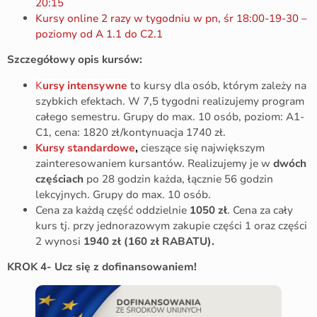
20:15
Kursy online 2 razy w tygodniu w pn, śr 18:00-19-30 –
poziomy od A 1.1 do C2.1
Szczegółowy opis kursów:
K
ursy intensywne
to kursy dla osób, którym zależy na
szybkich efektach. W 7,5 tygodni realizujemy program
całego semestru. Grupy do max. 10 osób, poziom: A1-
C1, cena: 1820 zł/kontynuacja 1740 zł.
Kursy standardowe
,
cieszące się największym
zainteresowaniem kursantów. Realizujemy je w
dwóch
częściach
po 28 godzin każda, łącznie 56 godzin
lekcyjnych. Grupy do max. 10 osób.
Cena za każdą część oddzielnie
1050 zł
. Cena za cały
kurs tj. przy jednorazowym zakupie części 1 oraz części
2 wynosi
1940 zł
(160 zł RABATU).
KROK 4- Ucz się z dofinansowaniem!