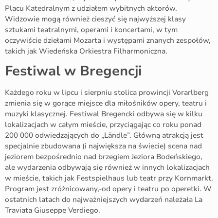
Placu Katedralnym z udziałem wybitnych aktorów.
Widzowie mogą również cieszyć się najwyższej klasy
sztukami teatralnymi, operami i koncertami, w tym
oczywiście dziełami Mozarta i występami znanych zespołów,
takich jak Wiedeńska Orkiestra Filharmoniczna.
Festiwal w Bregencji
Każdego roku w lipcu i sierpniu stolica prowincji Vorarlberg
zmienia się w gorące miejsce dla miłośników opery, teatru i
muzyki klasycznej. Festiwal Bregencki odbywa się w kilku
lokalizacjach w całym mieście, przyciągając co roku ponad
200 000 odwiedzających do „Ländle”. Główną atrakcją jest
specjalnie zbudowana (i największa na świecie) scena nad
jeziorem bezpośrednio nad brzegiem Jeziora Bodeńskiego,
ale wydarzenia odbywają się również w innych lokalizacjach
w mieście, takich jak Festspielhaus lub teatr przy Kornmarkt.
Program jest zróżnicowany,-od opery i teatru po operetki. W
ostatnich latach do najważniejszych wydarzeń należała La
Traviata Giuseppe Verdiego.