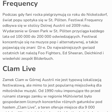
Frequency
Podczas gdy fani rocka pielgrzymują co roku do Nickelsdorf,
świat popu spotyka się w St. Pölten. Festiwal Frequency
odbywa się w stolicy Dolnej Austrii od 2009 roku.
Wydarzenie w Green Park w St. Pölten przyciąga każdego
lata od 100 000 do 200 000 odwiedzających. Festiwal
koncentruje się na muzyce pop i alternatywnej, a także
pojawiają się znani DJ-e. Do najważniejszych gwiazd
ostatnich lat należą Foo Fighters, Ed Sheeran, Deichkind i
wiedeński zespół Bilderbuch.
Clam Live
Zamek Clam w Górnej Austrii nie jest typową lokalizacją
festiwalową, ale mimo to jest popularną miejscówką dla
miłośników muzyki. Od 1990 roku imponujące tło przed
ruinami starego zamku w regionie Mühlviertel było
gospodarzem licznych koncertów różnych gatunków pod
hasłem „Clam Live”, a teren oferuje miejsce dla 9 000