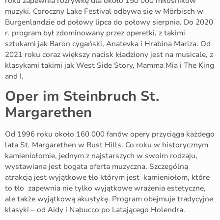
roku zapewnia rozrywkę dla około 150 000 miłośników
muzyki. Coroczny Lake Festival odbywa się w Mörbisch w
Burgenlandzie od połowy lipca do połowy sierpnia. Do 2020
r. program był zdominowany przez operetki, z takimi
sztukami jak Baron cygański, Anatevka i Hrabina Mariza. Od
2021 roku coraz większy nacisk kładziony jest na musicale, z
klasykami takimi jak West Side Story, Mamma Mia i The King
and I.
Oper im Steinbruch St.
Margarethen
Od 1996 roku około 160 000 fanów opery przyciąga każdego
lata St. Margarethen w Rust Hills. Co roku w historycznym
kamieniołomie, jednym z najstarszych w swoim rodzaju,
wystawiana jest bogata oferta muzyczna. Szczególną
atrakcją jest wyjątkowe tło którym jest kamieniołom, które
to tło zapewnia nie tylko wyjątkowe wrażenia estetyczne,
ale także wyjątkową akustykę. Program obejmuje tradycyjne
klasyki – od Aidy i Nabucco po Latającego Holendra.