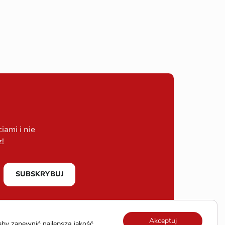
ami i nie
z!
SUBSKRYBUJ
Akceptuj
by zapewnić najlepszą jakość