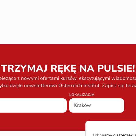
TRZYMAJ RĘKĘ NA PULSIE!
bieżąco z nowymi ofertami kursów, ekscytującymi wiadomości
ylko dzięki newsletterowi Österreich Institut: Zapisz się tera
LOKALIZACJA
Używamy ciasteczek, a