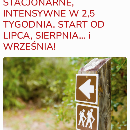
STACJONARNE,
INTENSYWNE W 2,5
TYGODNIA. START OD
LIPCA, SIERPNIA… i
WRZEŚNIA!