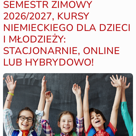
SEMESTR ZIMOWY
2026/2027, KURSY
NIEMIECKIEGO DLA DZIECI
I MŁODZIEŻY:
STACJONARNIE, ONLINE
LUB HYBRYDOWO!