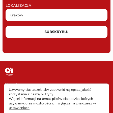
LOKALIZACJA
SUBSKRYBUJ
Kontakt
Używamy ciasteczek, aby zapewnić najlepszą jakość
Impressum
korzystania z naszej witryny.
Więcej informacji na temat plików ciasteczka, których
Warunki uczestnictwa
używamy, oraz możliwości ich wyłączenia znajdziesz w
ustawieniach
.
Ochrona danych