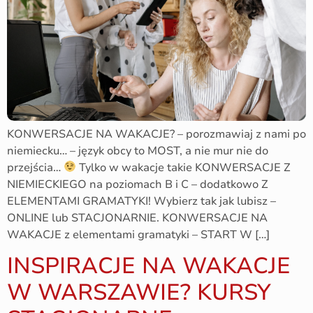
KONWERSACJE NA WAKACJE? – porozmawiaj z nami po
niemiecku… – język obcy to MOST, a nie mur nie do
przejścia…
Tylko w wakacje takie KONWERSACJE Z
NIEMIECKIEGO na poziomach B i C – dodatkowo Z
ELEMENTAMI GRAMATYKI! Wybierz tak jak lubisz –
ONLINE lub STACJONARNIE. KONWERSACJE NA
WAKACJE z elementami gramatyki – START W […]
INSPIRACJE NA WAKACJE
W WARSZAWIE? KURSY