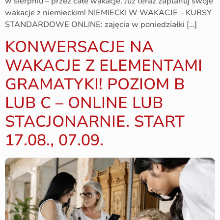
w sierpniu – przez całe wakacje. Już teraz zaplanuj swoje
wakacje z niemieckim! NIEMIECKI W WAKACJE – KURSY
STANDARDOWE ONLINE: zajęcia w poniedziałki […]
KONWERSACJE NA
WAKACJE Z ELEMENTAMI
GRAMATYKI! POZIOM B
LUB C – ONLINE LUB
STACJONARNIE. START
17.08., 07.09.