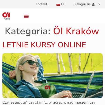
Kontakt
PL
Zaloguj sie
Kategoria:
ÖI Kraków
LETNIE KURSY ONLINE
Czy jesteś „tu” czy „tam”… w górach, nad morzem czy