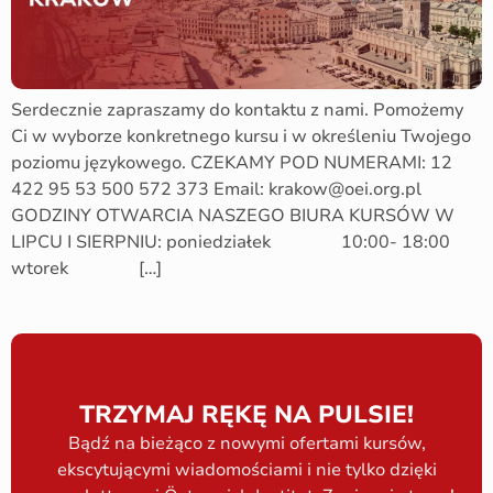
Serdecznie zapraszamy do kontaktu z nami. Pomożemy
Ci w wyborze konkretnego kursu i w określeniu Twojego
poziomu językowego. CZEKAMY POD NUMERAMI: 12
422 95 53 500 572 373 Email: krakow@oei.org.pl
GODZINY OTWARCIA NASZEGO BIURA KURSÓW W
LIPCU I SIERPNIU: poniedziałek 10:00- 18:00
wtorek […]
TRZYMAJ RĘKĘ NA PULSIE!
Bądź na bieżąco z nowymi ofertami kursów,
ekscytującymi wiadomościami i nie tylko dzięki