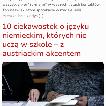
wszystkie „-er” i „-mann” w waszych listach kontaktów.
Top nazwisk, które spotykacie wszędzie Jeśli
mieszkaliście kiedyś […]
10 ciekawostek o języku
niemieckim, których nie
uczą w szkole – z
austriackim akcentem