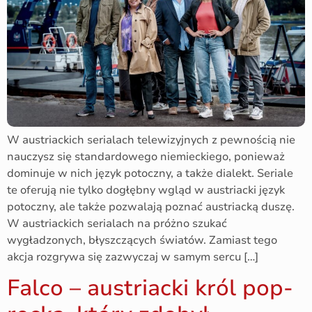
W austriackich serialach telewizyjnych z pewnością nie
nauczysz się standardowego niemieckiego, ponieważ
dominuje w nich język potoczny, a także dialekt. Seriale
te oferują nie tylko dogłębny wgląd w austriacki język
potoczny, ale także pozwalają poznać austriacką duszę.
W austriackich serialach na próżno szukać
wygładzonych, błyszczących światów. Zamiast tego
akcja rozgrywa się zazwyczaj w samym sercu […]
Falco – austriacki król pop-