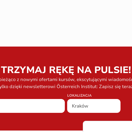
TRZYMAJ RĘKĘ NA PULSIE!
bieżąco z nowymi ofertami kursów, ekscytującymi wiadomości
ylko dzięki newsletterowi Österreich Institut: Zapisz się tera
LOKALIZACJA