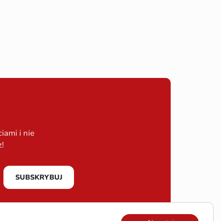
ami i nie
z!
SUBSKRYBUJ