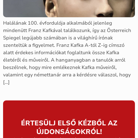
Halálának 100. évfordulója alkalmából jelenleg
mindenütt Franz Kafkával találkozunk, így az Österreich
Spiegel legújabb számában is a világhírű írónak
szenteltük a figyelmet. Franz Kafka A-tól Z-ig címszó
alatt érdekes információkat foglaltunk össze Kafka
életéről és műveiről. A hanganyagban a tanulók arról
beszélnek, hogy mire emlékeznek Kafka műveiről,
valamint egy némettanár arra a kérdésre válaszol, hogy
[…]
ÉRTESÜLJ ELSŐ KÉZBŐL AZ
ÚJDONSÁGOKRÓL!