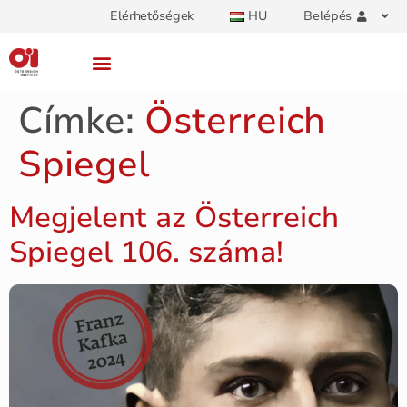
Elérhetőségek
HU
Belépés
Címke:
Österreich
Spiegel
Megjelent az Österreich
Spiegel 106. száma!