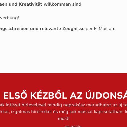
een und Kreativität willkommen sind
ewerbung!
ngsschreiben und relevante Zeugnisse
per E-Mail an:
J ELSŐ KÉZBŐL AZ ÚJDONS
ák Intézet hírlevelével mindig naprakész maradhatsz az új t
nkkal, izgalmas híreinkkel és még sok mással kapcsolatban: Ir
most!
HELYSZÍN