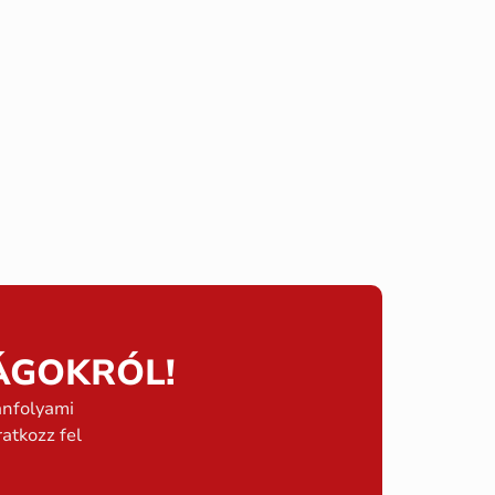
ÁGOKRÓL!
anfolyami
atkozz fel