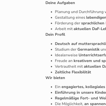
Deine Aufgaben
Planung und Durchführung 
Gestaltung eines
lebendigen
Förderung der
sprachlichen
Arbeit mit
aktuellen DaF-L
Dein Profil
Deutsch auf muttersprachl
Studium der
Germanistik
und
Idealerweise
Unterrichtserf
Freude an
kreativem und sp
Vertrautheit mit
aktuellen 
Zeitliche Flexibilität
Wir bieten
Ein
engagiertes, kollegiale
Einführung in unsere Kinde
Regelmäßige Fort- und Wei
Die Möglichkeit,
an spannen