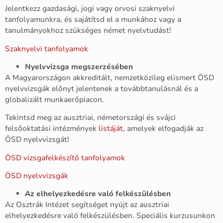
Jelentkezz gazdasági, jogi vagy orvosi szaknyelvi
tanfolyamunkra, és sajátítsd el a munkához vagy a
tanulmányokhoz szükséges német nyelvtudást!
Szaknyelvi tanfolyamok
Nyelvvizsga megszerzésében
A Magyarországon akkreditált, nemzetközileg elismert ÖSD
nyelvvizsgák előnyt jelentenek a továbbtanulásnál és a
globalizált munkaerőpiacon.
Tekintsd meg az ausztriai, németországi és svájci
felsőoktatási intézmények
listáját
, amelyek elfogadják az
ÖSD nyelvvizsgát!
ÖSD vizsgafelkészítő tanfolyamok
ÖSD nyelvvizsgák
Az elhelyezkedésre való felkészülésben
Az Osztrák Intézet segítséget nyújt az ausztriai
elhelyezkedésre való felkészülésben. Speciális kurzusunkon