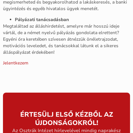
megismerheted és begyakorolhatod a lakáskeresés, a banki
ügyintézés és egyéb hivatalos ügyek menetét.
Pályázati tanácsadásban
Megtaláltad az álláshirdetést, amelyre már hosszú ideje
vártál, de a német nyelvű pályázás gondolata elrettent?
Egyéni óra keretében szívesen átnézzük önéletrajzodat,
motivációs leveledet, és tanácsokkal látunk el a sikeres
álláspályázat érdekében!
Jelentkezem
ÉRTESÜLJ ELSŐ KÉZBŐL AZ
ÚJDONSÁGOKRÓL!
Az Osztrák Intézet hírlevelével mindig naprakész