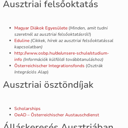
Ausztriai felsőoktatás
Magyar Diákok Egyesülete
(
Minden, amit tudni
szeretnél az ausztriai felsőoktatásról!
)
Eduline
(Cikkek, hírek az ausztriai felsőoktatással
kapcsolatban)
http://www.osbp.hu/de/unsere-schule/studium-
info
(Információk külföldi továbbtanuláshoz)
Österreichischer Integrationsfonds
(
Osztrák
Integrációs Alap
)
Ausztriai ösztöndíjak
Scholarships
OeAD – Österreichischer Austauschdienst
Álláskeresés Ausztriában