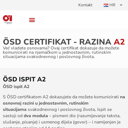
Kontakt
HR
ÖSD CERTIFIKAT - RAZINA
A2
Već vladate osnovama? Ovaj certifikat dokazuje da možete
komunicirati na njemačkom u jednostavnim, rutinskim
situacijama svakodnevnog i poslovnog života.
ÖSD ISPIT A2
ÖSD ispit A2
S ÖSD certifikatom A2 dokazujete da možete komunicirati
na
osnovnoj razini
u jednostavnim, rutinskim
situacijama
svakodnevnog i poslovnog života, Ispit se
sastoji od
dva modula
– pismeni dio (razumijevanje teksta,
slušanje, pisanje) i usmenog dijela (govor) – i namijenjen je