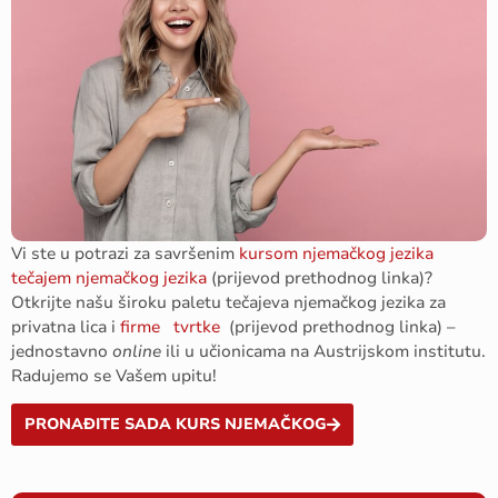
Vi ste u potrazi za savršenim
kursom njemačkog jezika
tečajem njemačkog jezika
(prijevod prethodnog linka)?
Otkrijte našu široku paletu tečajeva njemačkog jezika za
privatna lica i
firme
tvrtke
(prijevod prethodnog linka) –
jednostavno
online
ili u učionicama na Austrijskom institutu.
Radujemo se Vašem upitu!
PRONAĐITE SADA KURS NJEMAČKOG