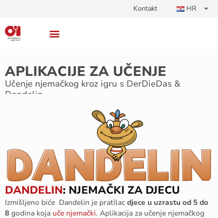
Kontakt
HR
APLIKACIJE ZA UČENJE
Učenje njemačkog kroz igru s DerDieDas &
Dandelin
DANDELIN
: NJEMAČKI ZA DJECU
Izmišljeno biće Dandelin je pratilac
djece u uzrastu od 5 do
8
godina koja
uče njemački
. Aplikacija za učenje njemačkog