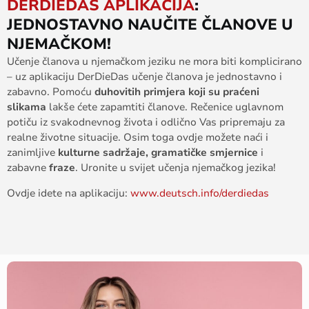
DERDIEDAS APLIKACIJA
:
JEDNOSTAVNO NAUČITE ČLANOVE U
NJEMAČKOM!
Učenje članova u njemačkom jeziku ne mora biti komplicirano
– uz aplikaciju DerDieDas učenje članova je jednostavno i
zabavno. Pomoću
duhovitih primjera koji su praćeni
slikama
lakše ćete zapamtiti članove. Rečenice uglavnom
potiču iz svakodnevnog života i odlično Vas pripremaju za
realne životne situacije. Osim toga ovdje možete naći i
zanimljive
kulturne sadržaje, gramatičke smjernice
i
zabavne
fraze
. Uronite u svijet učenja njemačkog jezika!
Ovdje idete na aplikaciju:
www.deutsch.info/derdiedas