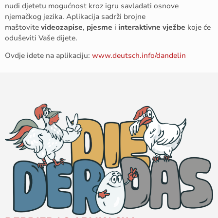
nudi djetetu mogućnost kroz igru savladati osnove
njemačkog jezika. Aplikacija sadrži brojne
maštovite
videozapise
,
pjesme
i
interaktivne vježbe
koje će
oduševiti Vaše dijete.
Ovdje idete na aplikaciju:
www.deutsch.info/dandelin