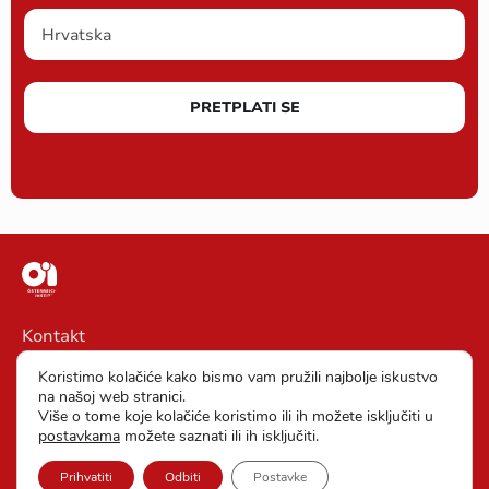
PRETPLATI SE
Kontakt
Impressum
Koristimo kolačiće kako bismo vam pružili najbolje iskustvo
na našoj web stranici.
Opći uvjeti poslovanja
Više o tome koje kolačiće koristimo ili ih možete isključiti u
postavkama
možete saznati ili ih isključiti.
Zaštita podataka
Prihvatiti
Odbiti
Postavke