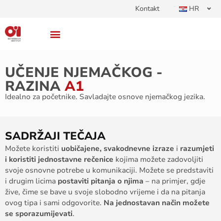
Kontakt
HR
UČENJE NJEMAČKOG -
RAZINA
A1
Idealno za početnike. Savladajte osnove njemačkog jezika.
SADRŽAJI TEČAJA
Možete koristiti
uobičajene, svakodnevne izraze
i
razumjeti
i koristiti jednostavne rečenice
kojima možete zadovoljiti
svoje osnovne potrebe u komunikaciji. Možete se predstaviti
i drugim licima
postaviti pitanja o njima
– na primjer, gdje
žive, čime se bave u svoje slobodno vrijeme i da na pitanja
ovog tipa i sami odgovorite.
Na jednostavan način
možete
se sporazumijevati
.